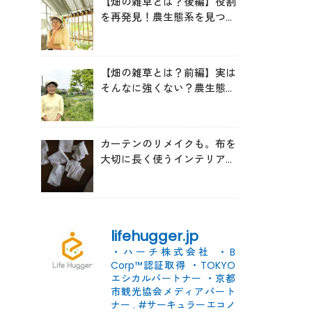
【畑の雑草とは？後編】役割
を再発見！農生態系を見つめ
る森田亜貴さんが語る「多様
性を維持する畑づくり」
【畑の雑草とは？前編】実は
そんなに強くない？農生態系
を見つめる森田亜貴さんに
「雑草管理のコツ」を聞いて
みた
カーテンのリメイクも。布を
大切に長く使うインテリアの
コツ
lifehugger.jp
・ハーチ株式会社
・B
Corp™認証取得
・TOKYO
エシカルパートナー
・京都
市観光協会メディアパート
ナー
.
#サーキュラーエコノ