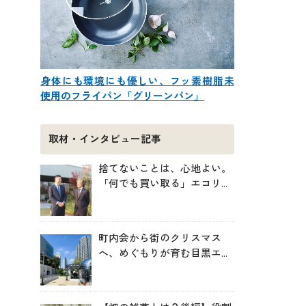
身体にも環境にも優しい、フッ素樹脂未
使用のフライパン「グリーンパン」
取材・インタビュー記事
捨てないことは、心地よい。
「何でも買い取る」エコリン
グが、モノと人の居場所を作
る理由
町内会から街のクリスマス
へ、めぐもりが育む目黒エリ
アのつながりの未来