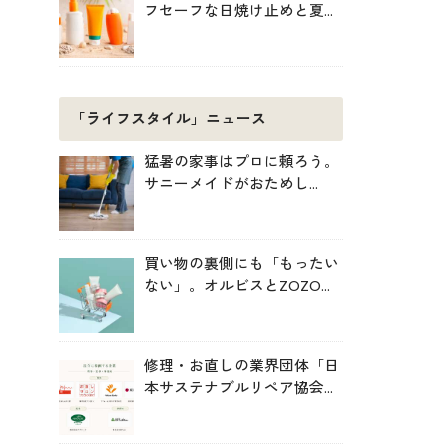
フセーフな日焼け止めと夏の
肌対策
「ライフスタイル」ニュース
猛暑の家事はプロに頼ろう。
サニーメイドがおためし
5000円キャンペーン
買い物の裏側にも「もったい
ない」。オルビスとZOZOが
中学生と考えた持続可能な消
費
修理・お直しの業界団体「日
本サステナブルリペア協会
（JSRA）」が設立。技術標
準化や人材育成を推進