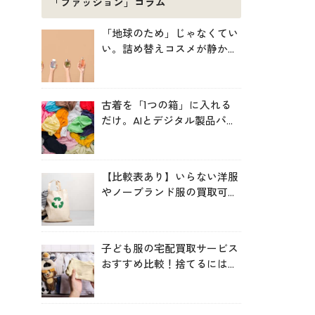
「ファッション」コラム
「地球のため」じゃなくてい
い。詰め替えコスメが静かに
増えている理由
古着を「1つの箱」に入れる
だけ。AIとデジタル製品パス
ポートが仕分ける、EUの実証
プロジェクト「TexMat」
【比較表あり】いらない洋服
やノーブランド服の買取可能
サービス比較！高く売るコツ
も
子ども服の宅配買取サービス
おすすめ比較！捨てるにはも
ったいない服を手間なく循環
させよう