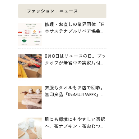
「ファッション」ニュース
修理・お直しの業界団体「日
本サステナブルリペア協会
（JSRA）」が設立。技術標
準化や人材育成を推進
8月8日はリユースの日。ブッ
クオフが帰省中の実家片付け
を後押し
衣服もタオルもお店で回収。
無印良品「ReMUJI WEEK」6
月29日まで開催中
肌にも環境にもやさしい選択
へ。布ナプキン・布おむつの
売上が伸長