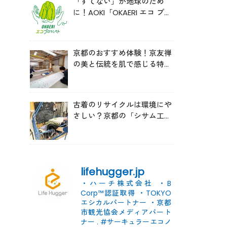
「すてない」が地球のため
に！AOKI「OKAERI エコ プロ
ジェクト」と再生ウールのス
ニーカー
京都のおすすめ体験！京友禅
の美と伝統を肌で感じる特別
な時間へ
古着のリサイクルは環境にや
さしい？京都の「シサム工
房」の取り組みを取材
lifehugger.jp
・ハーチ株式会社
・B
Corp™認証取得
・TOKYO
エシカルパートナー
・京都
市観光協会メディアパート
ナー
.
#サーキュラーエコノ