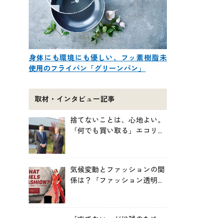
身体にも環境にも優しい、フッ素樹脂未
使用のフライパン「グリーンパン」
取材・インタビュー記事
捨てないことは、心地よい。
「何でも買い取る」エコリン
グが、モノと人の居場所を作
る理由
気候変動とファッションの関
係は？「ファッション透明性
インデックス脱炭素編ー
WHAT FUELS FASHION?ー」
日本語版公開