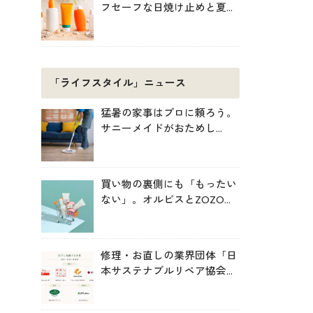
フセーフな日焼け止めと夏の
肌対策
「ライフスタイル」ニュース
猛暑の家事はプロに頼ろう。
サニーメイドがおためし
5000円キャンペーン
買い物の裏側にも「もったい
ない」。オルビスとZOZOが
中学生と考えた持続可能な消
費
修理・お直しの業界団体「日
本サステナブルリペア協会
（JSRA）」が設立。技術標
準化や人材育成を推進