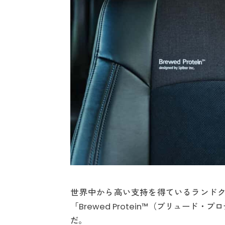
世界中から高い支持を得ているランドクル
「Brewed Protein™（ブリュー
だ。