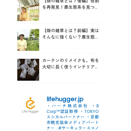
【畑の雑草とは？後編】役割
を再発見！農生態系を見つめ
る森田亜貴さんが語る「多様
性を維持する畑づくり」
【畑の雑草とは？前編】実は
そんなに強くない？農生態系
を見つめる森田亜貴さんに
「雑草管理のコツ」を聞いて
みた
カーテンのリメイクも。布を
大切に長く使うインテリアの
コツ
lifehugger.jp
・ハーチ株式会社
・B
Corp™認証取得
・TOKYO
エシカルパートナー
・京都
市観光協会メディアパート
ナー
.
#サーキュラーエコノ