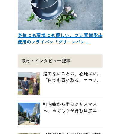
身体にも環境にも優しい、フッ素樹脂未
使用のフライパン「グリーンパン」
取材・インタビュー記事
捨てないことは、心地よい。
「何でも買い取る」エコリン
グが、モノと人の居場所を作
る理由
町内会から街のクリスマス
へ、めぐもりが育む目黒エリ
アのつながりの未来