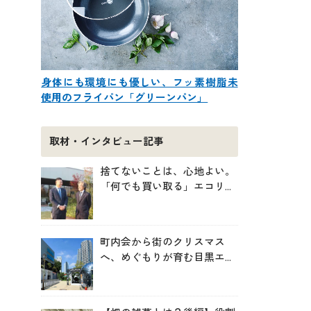
身体にも環境にも優しい、フッ素樹脂未
使用のフライパン「グリーンパン」
取材・インタビュー記事
捨てないことは、心地よい。
「何でも買い取る」エコリン
グが、モノと人の居場所を作
る理由
町内会から街のクリスマス
へ、めぐもりが育む目黒エリ
アのつながりの未来