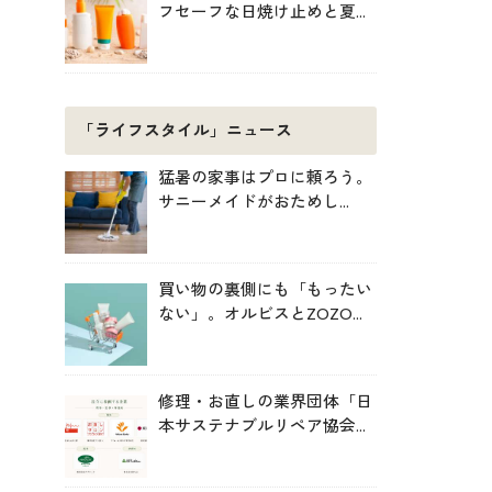
フセーフな日焼け止めと夏の
肌対策
「ライフスタイル」ニュース
猛暑の家事はプロに頼ろう。
サニーメイドがおためし
5000円キャンペーン
買い物の裏側にも「もったい
ない」。オルビスとZOZOが
中学生と考えた持続可能な消
費
修理・お直しの業界団体「日
本サステナブルリペア協会
（JSRA）」が設立。技術標
準化や人材育成を推進