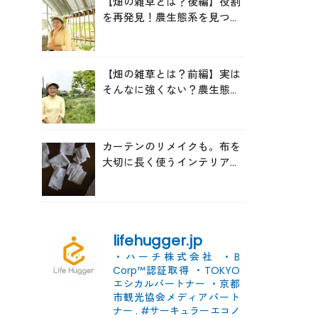
【畑の雑草とは？後編】役割
を再発見！農生態系を見つめ
る森田亜貴さんが語る「多様
性を維持する畑づくり」
【畑の雑草とは？前編】実は
そんなに強くない？農生態系
を見つめる森田亜貴さんに
「雑草管理のコツ」を聞いて
みた
カーテンのリメイクも。布を
大切に長く使うインテリアの
コツ
lifehugger.jp
・ハーチ株式会社
・B
Corp™認証取得
・TOKYO
エシカルパートナー
・京都
市観光協会メディアパート
ナー
.
#サーキュラーエコノ