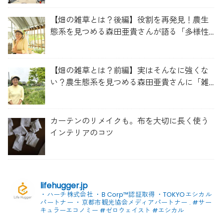
【畑の雑草とは？後編】役割を再発見！農生
態系を見つめる森田亜貴さんが語る「多様性
を維持する畑づくり」
【畑の雑草とは？前編】実はそんなに強くな
い？農生態系を見つめる森田亜貴さんに「雑
草管理のコツ」を聞いてみた
カーテンのリメイクも。布を大切に長く使う
インテリアのコツ
lifehugger.jp
・ハーチ株式会社
・B Corp™認証取得
・TOKYOエシカル
パートナー
・京都市観光協会メディアパートナー
.
#サー
キュラーエコノミー #ゼロウェイスト
#エシカル