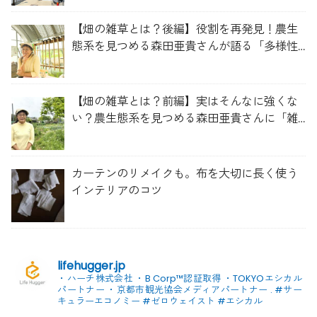
【畑の雑草とは？後編】役割を再発見！農生
態系を見つめる森田亜貴さんが語る「多様性
を維持する畑づくり」
【畑の雑草とは？前編】実はそんなに強くな
い？農生態系を見つめる森田亜貴さんに「雑
草管理のコツ」を聞いてみた
カーテンのリメイクも。布を大切に長く使う
インテリアのコツ
lifehugger.jp
・ハーチ株式会社
・B Corp™認証取得
・TOKYOエシカル
パートナー
・京都市観光協会メディアパートナー
.
#サー
キュラーエコノミー #ゼロウェイスト
#エシカル