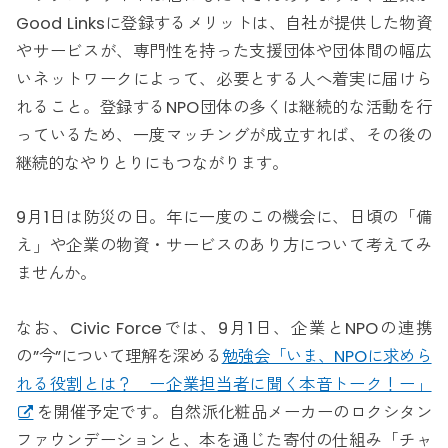
Good Linksに登録するメリットは、自社が提供した物資
やサービスが、専門性を持った支援団体や団体間の幅広
いネットワークによって、必要とする人へ着実に届けら
れること。登録するNPO団体の多くは継続的な活動を行
っているため、一度マッチングが成立すれば、その後の
継続的なやりとりにもつながります。
9月1日は防災の日。年に一度のこの機会に、日頃の「備
え」や企業の物資・サービスのあり方について考えてみ
ませんか。
なお、Civic Forceでは、9月1日、企業とNPOの連携
の”今”について理解を深める
勉強会「いま、NPOに求めら
れる役割とは？ ー企業担当者に聞く本音トーク！ー」
を開催予定です。自然派化粧品メーカーのロクシタン
ファウンデーションと、本を通じた寄付の仕組み「チャ