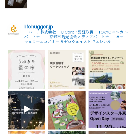
lifehugger.jp
・ハーチ株式会社
・B Corp™認証取得
・TOKYOエシカル
パートナー
・京都市観光協会メディアパートナー
.
#サー
キュラーエコノミー #ゼロウェイスト
#エシカル