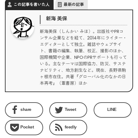
この記事を書いた人
最新の記事
新海 美保
新海美保（しんかい みほ）。出版社やPRコ
ンサル企業などを経て、2014年にライター・
エディターとして独立。雑誌やウェブサイ
ト、書籍の編集、執筆、校正、撮影のほか、
国際機関や企業、NPOのPRサポートも行って
いる。主なテーマは国際協力、防災、サステ
ナビリティ、地方創生など。現在、長野県駒
ヶ根市在住。共著『グローバル化のなかの日
本再考』（葦書房）ほか
share
Tweet
LINE
Pocket
feedly