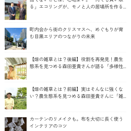
る」エコリングが、モノと人の居場所を作る
理由
町内会から街のクリスマスへ、めぐもりが育
む目黒エリアのつながりの未来
【畑の雑草とは？後編】役割を再発見！農生
態系を見つめる森田亜貴さんが語る「多様性
を維持する畑づくり」
【畑の雑草とは？前編】実はそんなに強くな
い？農生態系を見つめる森田亜貴さんに「雑
草管理のコツ」を聞いてみた
カーテンのリメイクも。布を大切に長く使う
インテリアのコツ