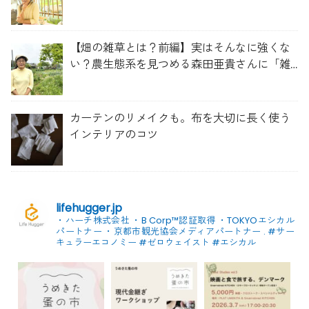
を維持する畑づくり」
【畑の雑草とは？前編】実はそんなに強くな
い？農生態系を見つめる森田亜貴さんに「雑
草管理のコツ」を聞いてみた
カーテンのリメイクも。布を大切に長く使う
インテリアのコツ
lifehugger.jp
・ハーチ株式会社
・B Corp™認証取得
・TOKYOエシカル
パートナー
・京都市観光協会メディアパートナー
.
#サー
キュラーエコノミー #ゼロウェイスト
#エシカル