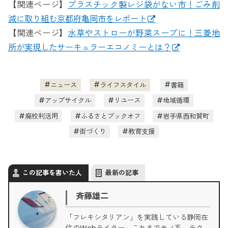
【関連ページ】
プラスチック製レジ袋がない市！ごみ削
減に取り組む京都府亀岡市をレポート
【関連ページ】
水草やストローが野菜スープに！三菱地
所が実現したサーキュラーエコノミーとは？
ニュース
ライフスタイル
書籍
アップサイクル
リユース
地域循環
廃校利活用
ふるさとブックオフ
岩手県西和賀町
街づくり
教育支援
この記事を書いた人
最新の記事
斉藤雄二
「フレキシタリアン」を実践している静岡在
住のWebライター。これまでモノ系、テク