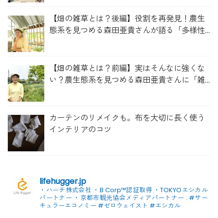
【畑の雑草とは？後編】役割を再発見！農生
態系を見つめる森田亜貴さんが語る「多様性
を維持する畑づくり」
【畑の雑草とは？前編】実はそんなに強くな
い？農生態系を見つめる森田亜貴さんに「雑
草管理のコツ」を聞いてみた
カーテンのリメイクも。布を大切に長く使う
インテリアのコツ
lifehugger.jp
・ハーチ株式会社
・B Corp™認証取得
・TOKYOエシカル
パートナー
・京都市観光協会メディアパートナー
.
#サー
キュラーエコノミー #ゼロウェイスト
#エシカル