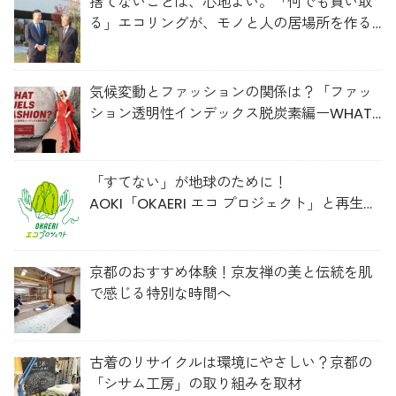
捨てないことは、心地よい。「何でも買い取
る」エコリングが、モノと人の居場所を作る
理由
気候変動とファッションの関係は？「ファッ
ション透明性インデックス脱炭素編ーWHAT
FUELS FASHION?ー」日本語版公開
「すてない」が地球のために！
AOKI「OKAERI エコ プロジェクト」と再生ウ
ールのスニーカー
京都のおすすめ体験！京友禅の美と伝統を肌
で感じる特別な時間へ
古着のリサイクルは環境にやさしい？京都の
「シサム工房」の取り組みを取材