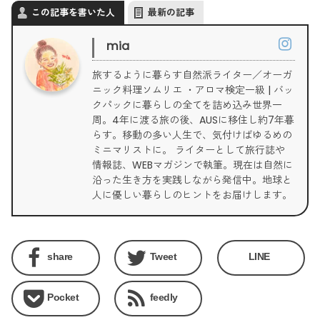
この記事を書いた人
最新の記事
mia
旅するように暮らす自然派ライター／オーガ
ニック料理ソムリエ ・アロマ検定一級 | バッ
クパックに暮らしの全てを詰め込み世界一
周。4年に渡る旅の後、AUSに移住し約7年暮
らす。移動の多い人生で、気付けばゆるめの
ミニマリストに。 ライターとして旅行誌や
情報誌、WEBマガジンで執筆。現在は自然に
沿った生き方を実践しながら発信中。地球と
人に優しい暮らしのヒントをお届けします。
share
Tweet
LINE
Pocket
feedly