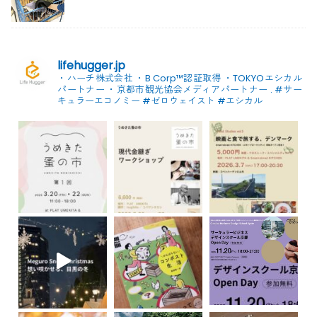
lifehugger.jp
・ハーチ株式会社
・B Corp™認証取得
・TOKYOエシカル
パートナー
・京都市観光協会メディアパートナー
.
#サー
キュラーエコノミー #ゼロウェイスト
#エシカル