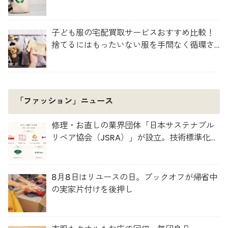
子ども服の宅配買取サービスおすすめ比較！
捨てるにはもったいない服を手間なく循環さ
せよう
「ファッション」ニュース
修理・お直しの業界団体「日本サステナブル
リペア協会（JSRA）」が設立。技術標準化や
人材育成を推進
8月8日はリユースの日。ブックオフが帰省中
の実家片付けを後押し