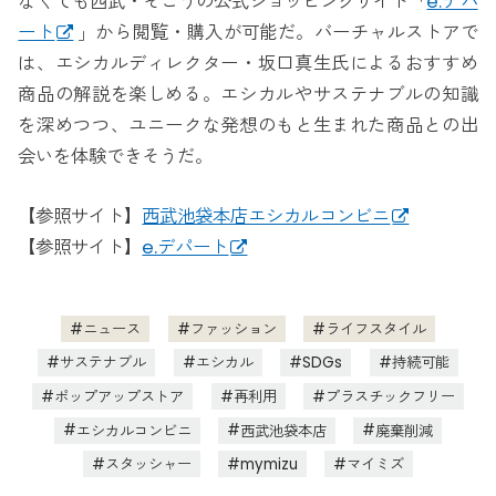
なくても西武・そごうの公式ショッピングサイト「
e.デパ
ート
」から閲覧・購入が可能だ。バーチャルストアで
は、エシカルディレクター・坂口真生氏によるおすすめ
商品の解説を楽しめる。エシカルやサステナブルの知識
を深めつつ、ユニークな発想のもと生まれた商品との出
会いを体験できそうだ。
【参照サイト】
西武池袋本店エシカルコンビニ
【参照サイト】
e.デパート
ニュース
ファッション
ライフスタイル
サステナブル
エシカル
SDGs
持続可能
ポップアップストア
再利用
プラスチックフリー
エシカルコンビニ
西武池袋本店
廃棄削減
スタッシャー
mymizu
マイミズ