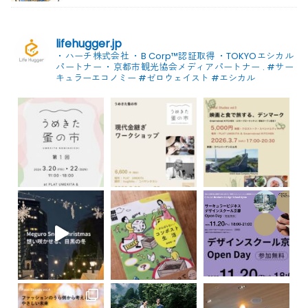
lifehugger.jp
・ハーチ株式会社
・B Corp™認証取得
・TOKYOエシカル
パートナー
・京都市観光協会メディアパートナー
.
#サー
キュラーエコノミー #ゼロウェイスト
#エシカル