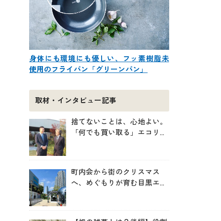
身体にも環境にも優しい、フッ素樹脂未
使用のフライパン「グリーンパン」
取材・インタビュー記事
捨てないことは、心地よい。
「何でも買い取る」エコリン
グが、モノと人の居場所を作
る理由
町内会から街のクリスマス
へ、めぐもりが育む目黒エリ
アのつながりの未来