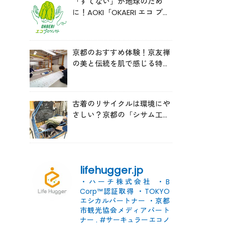
「すてない」が地球のため
に！AOKI「OKAERI エコ プロ
ジェクト」と再生ウールのス
ニーカー
京都のおすすめ体験！京友禅
の美と伝統を肌で感じる特別
な時間へ
古着のリサイクルは環境にや
さしい？京都の「シサム工
房」の取り組みを取材
lifehugger.jp
・ハーチ株式会社
・B
Corp™認証取得
・TOKYO
エシカルパートナー
・京都
市観光協会メディアパート
ナー
.
#サーキュラーエコノ