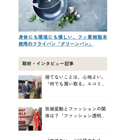
身体にも環境にも優しい、フッ素樹脂未
使用のフライパン「グリーンパン」
取材・インタビュー記事
捨てないことは、心地よい。
「何でも買い取る」エコリン
グが、モノと人の居場所を作
る理由
気候変動とファッションの関
係は？「ファッション透明性
インデックス脱炭素編ー
WHAT FUELS FASHION?ー」
日本語版公開