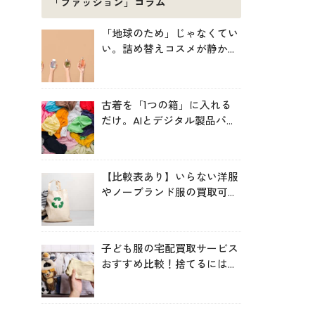
「ファッション」コラム
「地球のため」じゃなくてい
い。詰め替えコスメが静かに
増えている理由
古着を「1つの箱」に入れる
だけ。AIとデジタル製品パス
ポートが仕分ける、EUの実証
プロジェクト「TexMat」
【比較表あり】いらない洋服
やノーブランド服の買取可能
サービス比較！高く売るコツ
も
子ども服の宅配買取サービス
おすすめ比較！捨てるにはも
ったいない服を手間なく循環
させよう