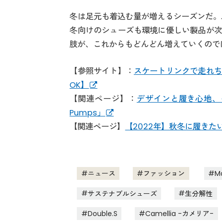
冬は足元も着込む量が増えるシーズンだ。
冬向けのシューズも環境に優しい製品が次
肢が、これからもどんどん増えていくので
【参照サイト】：
スケートリンクで走れち
OK】
【関連ページ】：
デザインと履き心地、
Pumps」
【関連ページ】
【2022年】秋冬に履き
ニュース
ファッション
M
サステナブルシューズ
生分解性
Double.S
Camellia -カメリア-