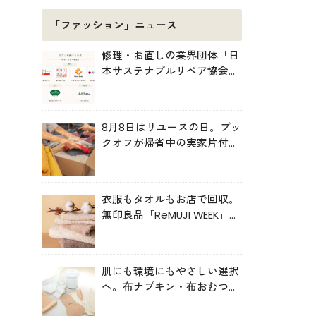
「ファッション」ニュース
修理・お直しの業界団体「日
本サステナブルリペア協会
（JSRA）」が設立。技術標
準化や人材育成を推進
8月8日はリユースの日。ブッ
クオフが帰省中の実家片付け
を後押し
衣服もタオルもお店で回収。
無印良品「ReMUJI WEEK」6
月29日まで開催中
肌にも環境にもやさしい選択
へ。布ナプキン・布おむつの
売上が伸長