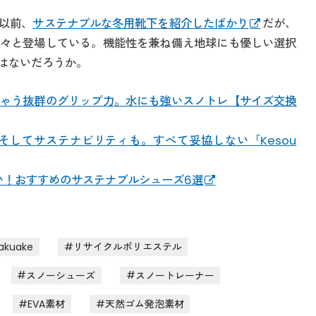
以前、
サステナブルな冬用靴下を紹介したばかり
だが、
々と登場している。機能性を兼ね備え地球にも優しい選択
はないだろうか。
ゃう抜群のグリップ力。水にも強いスノトレ【サイズ交換
そしてサステナビリティも。すべて妥協しない「Kesou
たい！おすすめのサステナブルシューズ6選
akuake
リサイクルポリエステル
スノーシューズ
スノートレーナー
EVA素材
天然ゴム発泡素材