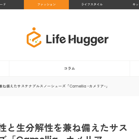
ード
ファッション
ライフスタイル
キッ
コラム
備えたサステナブルスノーシューズ「Camellia -カメリア-」
性と生分解性を兼ね備えたサス