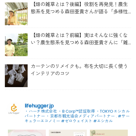
【畑の雑草とは？後編】役割を再発見！農生
態系を見つめる森田亜貴さんが語る「多様性
を維持する畑づくり」
【畑の雑草とは？前編】実はそんなに強くな
い？農生態系を見つめる森田亜貴さんに「雑
草管理のコツ」を聞いてみた
カーテンのリメイクも。布を大切に長く使う
インテリアのコツ
lifehugger.jp
・ハーチ株式会社
・B Corp™認証取得
・TOKYOエシカル
パートナー
・京都市観光協会メディアパートナー
.
#サー
キュラーエコノミー #ゼロウェイスト
#エシカル