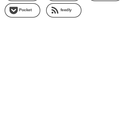
Pocket
feedly