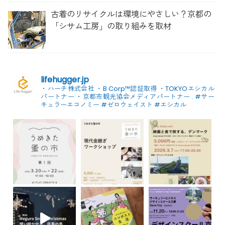
古着のリサイクルは環境にやさしい？京都の
「シサム工房」の取り組みを取材
lifehugger.jp
・ハーチ株式会社
・B Corp™認証取得
・TOKYOエシカル
パートナー
・京都市観光協会メディアパートナー
.
#サー
キュラーエコノミー #ゼロウェイスト
#エシカル