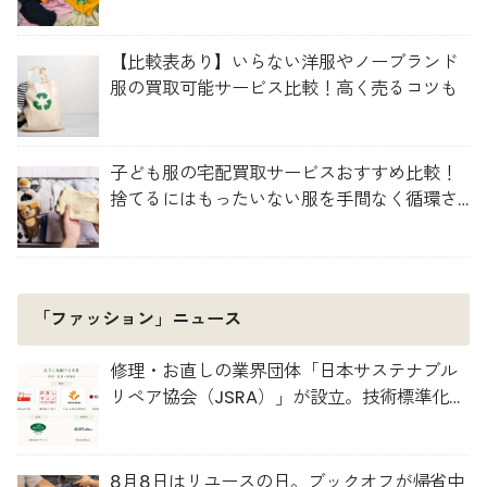
ジェクト「TexMat」
【比較表あり】いらない洋服やノーブランド
服の買取可能サービス比較！高く売るコツも
子ども服の宅配買取サービスおすすめ比較！
捨てるにはもったいない服を手間なく循環さ
せよう
「ファッション」ニュース
修理・お直しの業界団体「日本サステナブル
リペア協会（JSRA）」が設立。技術標準化や
人材育成を推進
8月8日はリユースの日。ブックオフが帰省中