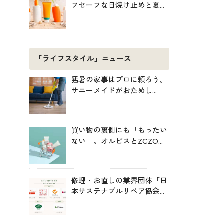
フセーフな日焼け止めと夏の
肌対策
「ライフスタイル」ニュース
猛暑の家事はプロに頼ろう。
サニーメイドがおためし
5000円キャンペーン
買い物の裏側にも「もったい
ない」。オルビスとZOZOが
中学生と考えた持続可能な消
費
修理・お直しの業界団体「日
本サステナブルリペア協会
（JSRA）」が設立。技術標
準化や人材育成を推進