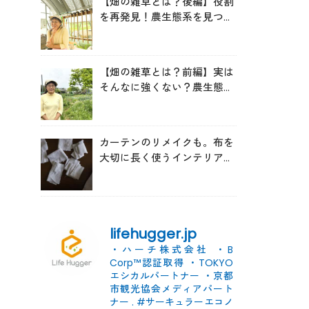
【畑の雑草とは？後編】役割
を再発見！農生態系を見つめ
る森田亜貴さんが語る「多様
性を維持する畑づくり」
【畑の雑草とは？前編】実は
そんなに強くない？農生態系
を見つめる森田亜貴さんに
「雑草管理のコツ」を聞いて
みた
カーテンのリメイクも。布を
大切に長く使うインテリアの
コツ
lifehugger.jp
・ハーチ株式会社
・B
Corp™認証取得
・TOKYO
エシカルパートナー
・京都
市観光協会メディアパート
ナー
.
#サーキュラーエコノ