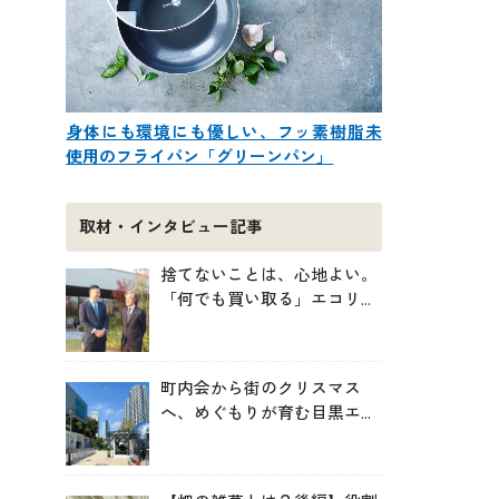
身体にも環境にも優しい、フッ素樹脂未
使用のフライパン「グリーンパン」
取材・インタビュー記事
捨てないことは、心地よい。
「何でも買い取る」エコリン
グが、モノと人の居場所を作
る理由
町内会から街のクリスマス
へ、めぐもりが育む目黒エリ
アのつながりの未来