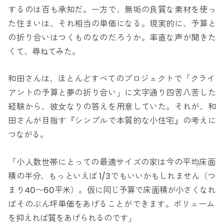
するのは百も承知だ。一方で、無垢の良質な素材を使っ
た住まいは、それ相当の単価になる。現実的に、予算と
の折り合いはつくものなのだろうか。率直な声が聞きた
くて、尋ねてみた。
和田さんは、ほとんどすべてのプロジェクトで「クライ
アントの予算と夢の折り合い」に文字通り四苦八苦した
経験から、彼女なりの答えを用意していた。それが、和
田さんが目指す『シンプルで本質的な小住宅』の考えに
つながる。
「小人数世帯にとっての最適サイズの家は今の平均床面
積の半分、もっといえば 1/3でもいいかもしれません（つ
まり40〜60平米）。仮に同じ予算で床面積が小さくなれ
ばそのぶん坪単価をあげることができます。ボリューム
を抑えれば質をあげられるのです」