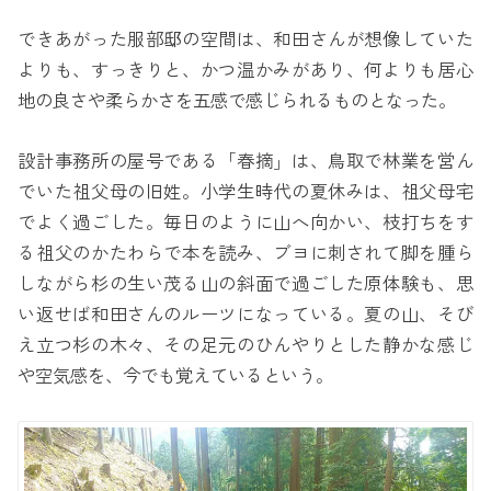
できあがった服部邸の空間は、和田さんが想像していた
よりも、すっきりと、かつ温かみがあり、何よりも居心
地の良さや柔らかさを五感で感じられるものとなった。
設計事務所の屋号である「春摘」は、鳥取で林業を営ん
でいた祖父母の旧姓。小学生時代の夏休みは、祖父母宅
でよく過ごした。毎日のように山へ向かい、枝打ちをす
る祖父のかたわらで本を読み、ブヨに刺されて脚を腫ら
しながら杉の生い茂る山の斜面で過ごした原体験も、思
い返せば和田さんのルーツになっている。夏の山、そび
え立つ杉の木々、その足元のひんやりとした静かな感じ
や空気感を、今でも覚えているという。