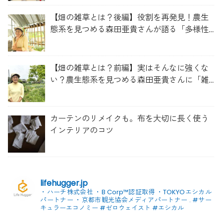
【畑の雑草とは？後編】役割を再発見！農生
態系を見つめる森田亜貴さんが語る「多様性
を維持する畑づくり」
【畑の雑草とは？前編】実はそんなに強くな
い？農生態系を見つめる森田亜貴さんに「雑
草管理のコツ」を聞いてみた
カーテンのリメイクも。布を大切に長く使う
インテリアのコツ
lifehugger.jp
・ハーチ株式会社
・B Corp™認証取得
・TOKYOエシカル
パートナー
・京都市観光協会メディアパートナー
.
#サー
キュラーエコノミー #ゼロウェイスト
#エシカル