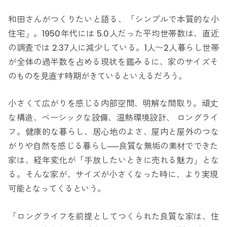
和田さんがつくりたいと語る、「シンプルで本質的な小
住宅」。1950年代には 5.0人だった平均世帯数は、直近
の調査では 2.37人に減少している。1人〜2人暮らし世帯
が全体の過半数を占める現状を鑑みるに、家のサイズそ
のものを見直す時期がきているといえるだろう。
小さくて広がりを感じる内部空間、明解な間取り。頑丈
な構造、ベーシックな設備、温熱環境設計、 ロングライ
フ。健康的な暮らし、居心地のよさ、屋内と屋外のつな
がりや自然を感じる暮らし──良質な無垢の素材でできた
家は、経年変化が「手放したいときに売れる魅力」とな
る。そんな家が、サイズが小さくなった時に、より実現
可能となってくるという。
「ロングライフを前提としてつくられた良質な家は、住