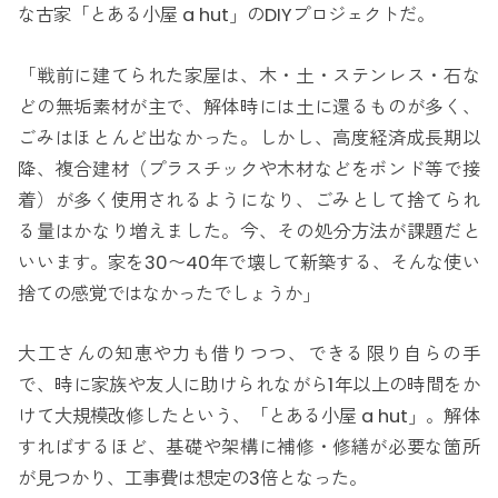
な古家「とある小屋 a hut」のDIYプロジェクトだ。
「戦前に建てられた家屋は、木・土・ステンレス・石な
どの無垢素材が主で、解体時には土に還るものが多く、
ごみはほとんど出なかった。しかし、高度経済成長期以
降、複合建材（プラスチックや木材などをボンド等で接
着）が多く使用されるようになり、ごみとして捨てられ
る量はかなり増えました。今、その処分方法が課題だと
いいます。家を30〜40年で壊して新築する、そんな使い
捨ての感覚ではなかったでしょうか」
大工さんの知恵や力も借りつつ、できる限り自らの手
で、時に家族や友人に助けられながら1年以上の時間をか
けて大規模改修したという、「とある小屋 a hut」。解体
すればするほど、基礎や架構に補修・修繕が必要な箇所
が見つかり、工事費は想定の3倍となった。