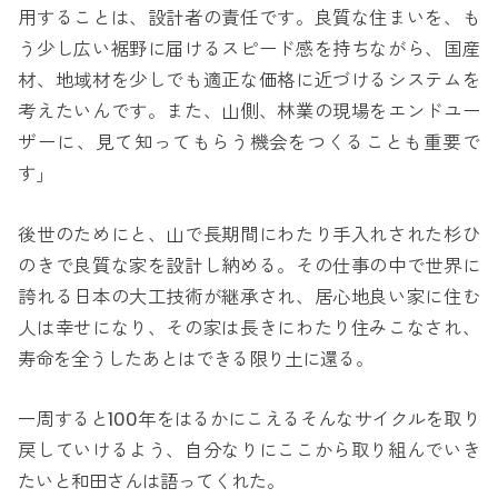
用することは、設計者の責任です。良質な住まいを、も
う少し広い裾野に届けるスピード感を持ちながら、国産
材、地域材を少しでも適正な価格に近づけるシステムを
考えたいんです。また、山側、林業の現場をエンドユー
ザーに、見て知ってもらう機会をつくることも重要で
す」
後世のためにと、山で長期間にわたり手入れされた杉ひ
のきで良質な家を設計し納める。その仕事の中で世界に
誇れる日本の大工技術が継承され、居心地良い家に住む
人は幸せになり、その家は長きにわたり住みこなされ、
寿命を全うしたあとはできる限り土に還る。
一周すると100年をはるかにこえるそんなサイクルを取り
戻していけるよう、自分なりにここから取り組んでいき
たいと和田さんは語ってくれた。