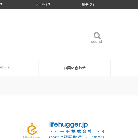
ズ
ウェルネス
家事代行
search
search
ポート
お問い合わせ
lifehugger.jp
・ハーチ株式会社
・B
Corp™認証取得
・TOKYO