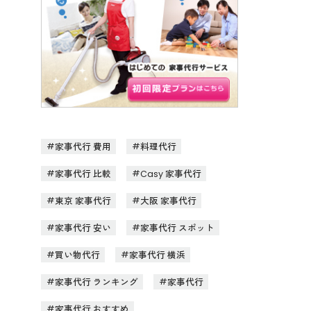
家事代行 費用
料理代行
家事代行 比較
Casy 家事代行
東京 家事代行
大阪 家事代行
家事代行 安い
家事代行 スポット
買い物代行
家事代行 横浜
家事代行 ランキング
家事代行
家事代行 おすすめ