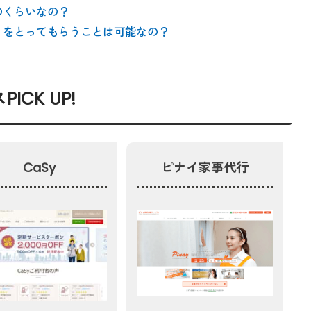
のくらいなの？
りをとってもらうことは可能なの？
CK UP!
CaSy
ピナイ家事代行