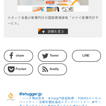
スタッフ全員が家事代行の国家資格保有「ピナイ家事代行サ
ービス」
詳細を見る
share
Tweet
LINE
Pocket
feedly
lifehugger.jp
・ハーチ株式会社
・B Corp™認証取得
・TOKYOエシカル
パートナー
・京都市観光協会メディアパートナー
.
#サー
キュラーエコノミー #ゼロウェイスト
#エシカル