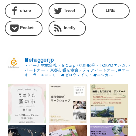
share
Tweet
LINE
Pocket
feedly
lifehugger.jp
・ハーチ株式会社
・B Corp™認証取得
・TOKYOエシカル
パートナー
・京都市観光協会メディアパートナー
.
#サー
キュラーエコノミー #ゼロウェイスト
#エシカル