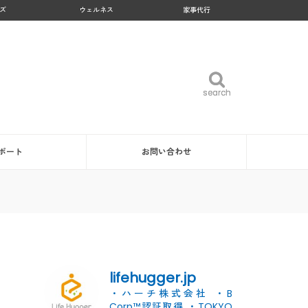
ズ
ウェルネス
家事代行
search
search
ポート
お問い合わせ
lifehugger.jp
・ハーチ株式会社
・B
Corp™認証取得
・TOKYO