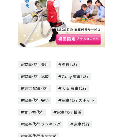
家事代行 費用
料理代行
家事代行 比較
Casy 家事代行
東京 家事代行
大阪 家事代行
家事代行 安い
家事代行 スポット
買い物代行
家事代行 横浜
家事代行 ランキング
家事代行
家事代行 おすすめ