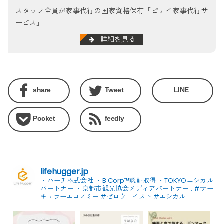
スタッフ全員が家事代行の国家資格保有「ピナイ家事代行サ
ービス」
詳細を見る
share
Tweet
LINE
Pocket
feedly
lifehugger.jp
・ハーチ株式会社
・B Corp™認証取得
・TOKYOエシカル
パートナー
・京都市観光協会メディアパートナー
.
#サー
キュラーエコノミー #ゼロウェイスト
#エシカル