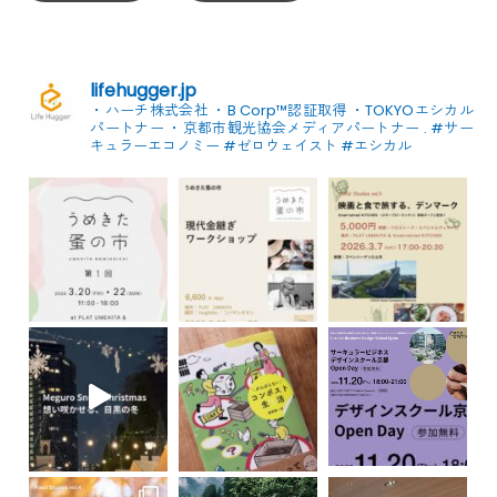
lifehugger.jp
・ハーチ株式会社
・B Corp™認証取得
・TOKYOエシカル
パートナー
・京都市観光協会メディアパートナー
.
#サー
キュラーエコノミー #ゼロウェイスト
#エシカル