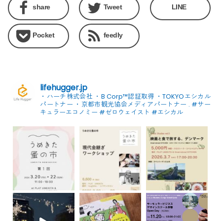
share
Tweet
LINE
Pocket
feedly
lifehugger.jp
・ハーチ株式会社
・B Corp™認証取得
・TOKYOエシカル
パートナー
・京都市観光協会メディアパートナー
.
#サー
キュラーエコノミー #ゼロウェイスト
#エシカル