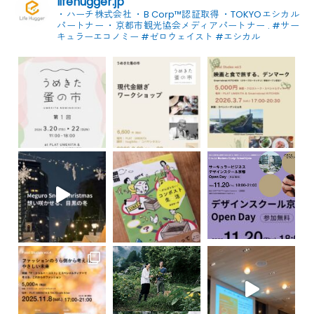
lifehugger.jp
・ハーチ株式会社
・B Corp™認証取得
・TOKYOエシカル
パートナー
・京都市観光協会メディアパートナー
.
#サー
キュラーエコノミー #ゼロウェイスト
#エシカル