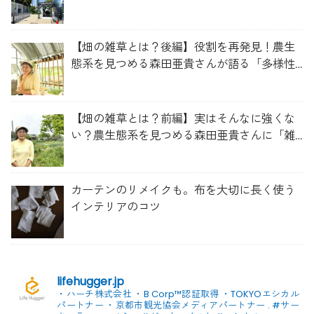
【畑の雑草とは？後編】役割を再発見！農生
態系を見つめる森田亜貴さんが語る「多様性
を維持する畑づくり」
【畑の雑草とは？前編】実はそんなに強くな
い？農生態系を見つめる森田亜貴さんに「雑
草管理のコツ」を聞いてみた
カーテンのリメイクも。布を大切に長く使う
インテリアのコツ
lifehugger.jp
・ハーチ株式会社
・B Corp™認証取得
・TOKYOエシカル
パートナー
・京都市観光協会メディアパートナー
.
#サー