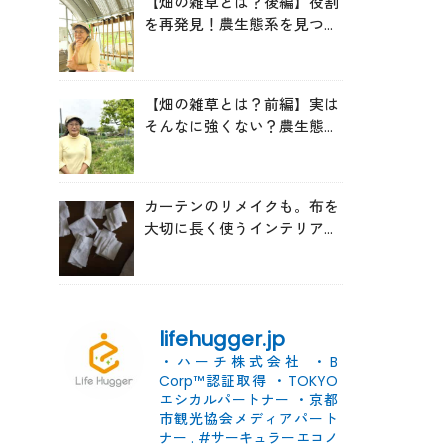
【畑の雑草とは？後編】役割
を再発見！農生態系を見つめ
る森田亜貴さんが語る「多様
性を維持する畑づくり」
【畑の雑草とは？前編】実は
そんなに強くない？農生態系
を見つめる森田亜貴さんに
「雑草管理のコツ」を聞いて
みた
カーテンのリメイクも。布を
大切に長く使うインテリアの
コツ
lifehugger.jp
・ハーチ株式会社
・B
Corp™認証取得
・TOKYO
エシカルパートナー
・京都
市観光協会メディアパート
ナー
.
#サーキュラーエコノ