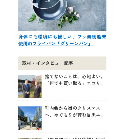
身体にも環境にも優しい、フッ素樹脂未
使用のフライパン「グリーンパン」
取材・インタビュー記事
捨てないことは、心地よい。
「何でも買い取る」エコリン
グが、モノと人の居場所を作
る理由
町内会から街のクリスマス
へ、めぐもりが育む目黒エリ
アのつながりの未来