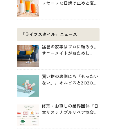
フセーフな日焼け止めと夏の
肌対策
「ライフスタイル」ニュース
猛暑の家事はプロに頼ろう。
サニーメイドがおためし
5000円キャンペーン
買い物の裏側にも「もったい
ない」。オルビスとZOZOが
中学生と考えた持続可能な消
費
修理・お直しの業界団体「日
本サステナブルリペア協会
（JSRA）」が設立。技術標
準化や人材育成を推進