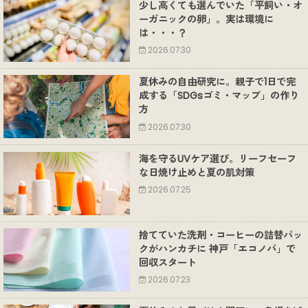
少し高くても選んでいた「平飼い・オ
ーガニックの卵」。実は環境に
は・・・？
2026.07.30
夏休みの自由研究に。親子で1日で完
成する「SDGsゴミ・マップ」の作り
方
2026.07.30
海を守るUVケア選び。リーフセーフ
な日焼け止めと夏の肌対策
2026.07.25
捨てていた洗剤・コーヒーの詰替パッ
クがハンカチに 神戸「エコノバ」で
回収スタート
2026.07.23