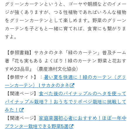
グリーンカーテンというと、ゴーヤや朝顔などのイメー
ジが強くありますが、つる性植物であればいろんな植物
をグリーンカーテンとして楽しめます。野菜のグリーン
カーテンを子どもと一緒に育てれば、食育にも繋がりま
すよ。
【参照書籍】サカタのタネ「緑のカーテン」普及チーム
著『花も実もある よくばり！緑のカーテン 野菜と花おす
すめ23品目』（農産漁村文化協会）
【参照サイト】：
暑い夏を快適に！緑のカーテン（グリ
ーンカーテン） | サカタのタネ
【関連ページ】
食べた後のパイナップルのヘタを使って
パイナップル栽培？！おうちでリボベジ栽培に挑戦して
みた！
【関連ページ】
家庭菜園初心者におすすめ！ほぼ一年中
プランター栽培できる野菜5選