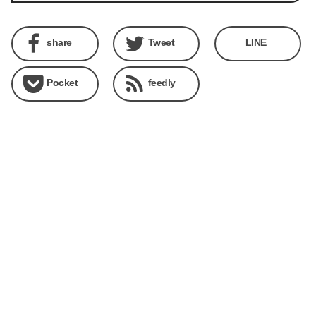
share
Tweet
LINE
Pocket
feedly