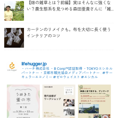
【畑の雑草とは？前編】実はそんなに強くな
い？農生態系を見つめる森田亜貴さんに「雑
草管理のコツ」を聞いてみた
カーテンのリメイクも。布を大切に長く使う
インテリアのコツ
lifehugger.jp
・ハーチ株式会社
・B Corp™認証取得
・TOKYOエシカル
パートナー
・京都市観光協会メディアパートナー
.
#サー
キュラーエコノミー #ゼロウェイスト
#エシカル