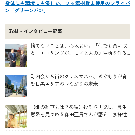
身体にも環境にも優しい、フッ素樹脂未使用のフライパ
ン「グリーンパン」
取材・インタビュー記事
捨てないことは、心地よい。「何でも買い取
る」エコリングが、モノと人の居場所を作る
理由
町内会から街のクリスマスへ、めぐもりが育
む目黒エリアのつながりの未来
【畑の雑草とは？後編】役割を再発見！農生
態系を見つめる森田亜貴さんが語る「多様性
を維持する畑づくり」