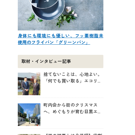
身体にも環境にも優しい、フッ素樹脂未
使用のフライパン「グリーンパン」
取材・インタビュー記事
捨てないことは、心地よい。
「何でも買い取る」エコリン
グが、モノと人の居場所を作
る理由
町内会から街のクリスマス
へ、めぐもりが育む目黒エリ
アのつながりの未来