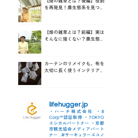
【畑の雑草とは？後編】役割
を再発見！農生態系を見つめ
る森田亜貴さんが語る「多様
性を維持する畑づくり」
【畑の雑草とは？前編】実は
そんなに強くない？農生態系
を見つめる森田亜貴さんに
「雑草管理のコツ」を聞いて
みた
カーテンのリメイクも。布を
大切に長く使うインテリアの
コツ
lifehugger.jp
・ハーチ株式会社
・B
Corp™認証取得
・TOKYO
エシカルパートナー
・京都
市観光協会メディアパート
ナー
.
#サーキュラーエコノ