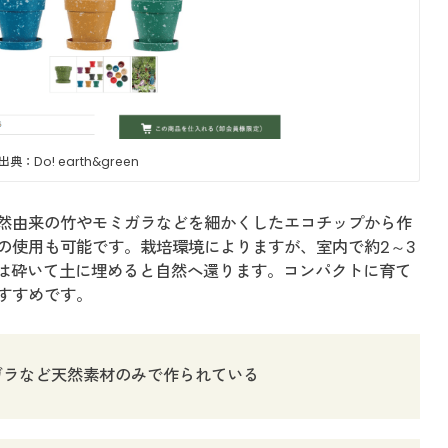
典：Do! earth&green
然由来の竹やモミガラなどを細かくしたエコチップから作
の使用も可能です。栽培環境によりますが、室内で約2～3
後は砕いて土に埋めると自然へ還ります。コンパクトに育て
すすめです。
ガラなど天然素材のみで作られている