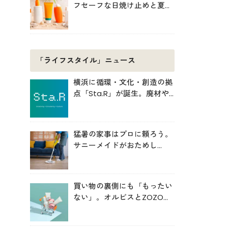
フセーフな日焼け止めと夏の
肌対策
「ライフスタイル」ニュース
横浜に循環・文化・創造の拠
点「Sta.R」が誕生。廃材や
アートから未来を考える場へ
猛暑の家事はプロに頼ろう。
サニーメイドがおためし
5000円キャンペーン
買い物の裏側にも「もったい
ない」。オルビスとZOZOが
中学生と考えた持続可能な消
費