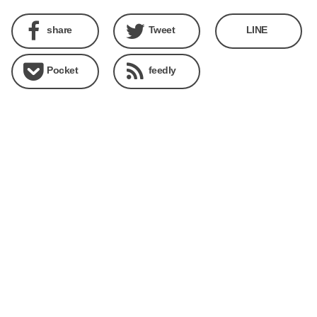
share
Tweet
LINE
Pocket
feedly