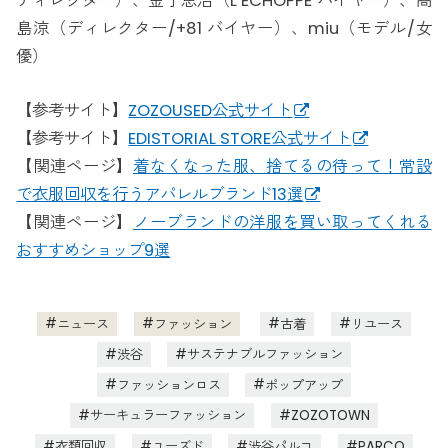
ディレクター）、金子恵治（L’ECHOPPE バイヤー）、髙
島涼（ディレクター/+81 バイヤー）、miu（モデル/女
優）
【参考サイト】
ZOZOUSED公式サイト
【参考サイト】
EDISTORIAL STORE公式サイト
【関連ページ】
着なくなった服、捨てるの待って！常設
で衣服回収を行うアパレルブランド13選
【関連ページ】
ノーブランドの洋服を買い取ってくれる
おすすめショップ9選
ニュース
ファッション
古着
リユース
渋谷
サステナブルファッション
ファッションロス
ポップアップ
サーキュラーファッション
ZOZOTOWN
衣類回収
ユーズド
渋谷パルコ
PARCO