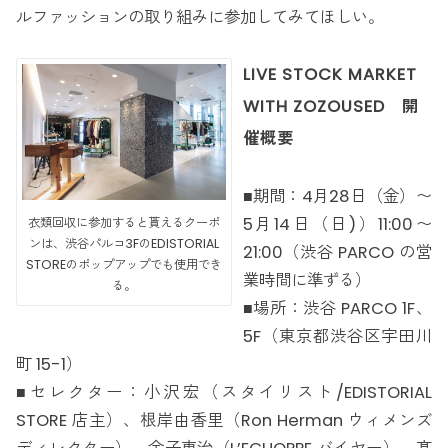
ルファッションの取り組みに参加してみてほしい。
LIVE STOCK MARKET
WITH ZOZOUSED 開
催概要
■期間：4月28日（金）〜
5月14日（日)）11:00〜
衣類回収に参加すると貰えるクーポ
ンは、渋谷パルコ3FのEDISTORIAL
21:00（渋谷 PARCO の営
STOREのポップアップでも使用でき
業時間に準ずる）
る。
■場所：渋谷 PARCO 1F、
5F（東京都渋谷区宇田川
町 15-1）
■セレクター：小沢宏（スタイリスト/EDISTORIAL
STORE 店主）、根岸由香里（Ron Herman ウィメンズ