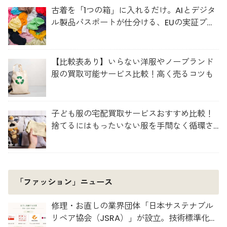
古着を「1つの箱」に入れるだけ。AIとデジタ
ル製品パスポートが仕分ける、EUの実証プロ
ジェクト「TexMat」
【比較表あり】いらない洋服やノーブランド
服の買取可能サービス比較！高く売るコツも
子ども服の宅配買取サービスおすすめ比較！
捨てるにはもったいない服を手間なく循環さ
せよう
「ファッション」ニュース
修理・お直しの業界団体「日本サステナブル
リペア協会（JSRA）」が設立。技術標準化や