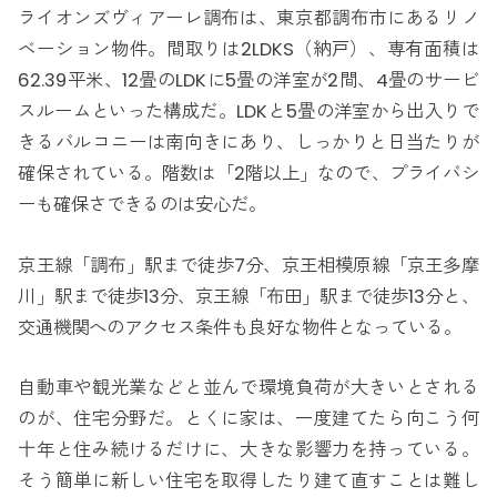
ライオンズヴィアーレ調布は、東京都調布市にあるリノ
ベーション物件。間取りは2LDKS（納戸）、専有面積は
62.39平米、12畳のLDKに5畳の洋室が2間、4畳のサービ
スルームといった構成だ。LDKと5畳の洋室から出入りで
きるバルコニーは南向きにあり、しっかりと日当たりが
確保されている。階数は「2階以上」なので、プライバシ
ーも確保さできるのは安心だ。
京王線「調布」駅まで徒歩7分、京王相模原線「京王多摩
川」駅まで徒歩13分、京王線「布田」駅まで徒歩13分と、
交通機関へのアクセス条件も良好な物件となっている。
自動車や観光業などと並んで環境負荷が大きいとされる
のが、住宅分野だ。とくに家は、一度建てたら向こう何
十年と住み続けるだけに、大きな影響力を持っている。
そう簡単に新しい住宅を取得したり建て直すことは難し