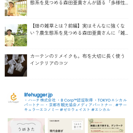
態系を見つめる森田亜貴さんが語る「多様性
を維持する畑づくり」
【畑の雑草とは？前編】実はそんなに強くな
い？農生態系を見つめる森田亜貴さんに「雑
草管理のコツ」を聞いてみた
カーテンのリメイクも。布を大切に長く使う
インテリアのコツ
lifehugger.jp
・ハーチ株式会社
・B Corp™認証取得
・TOKYOエシカル
パートナー
・京都市観光協会メディアパートナー
.
#サー
キュラーエコノミー #ゼロウェイスト
#エシカル