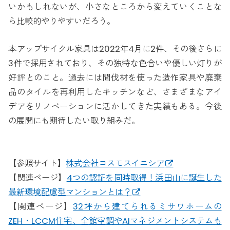
いかもしれないが、小さなところから変えていくことな
ら比較的やりやすいだろう。
本アップサイクル家具は2022年4月に2件、その後さらに
3件で採用されており、その独特な色合いや優しい灯りが
好評とのこと。過去には間伐材を使った造作家具や廃棄
品のタイルを再利用したキッチンなど、さまざまなアイ
デアをリノベーションに活かしてきた実績もある。今後
の展開にも期待したい取り組みだ。
【参照サイト】
株式会社コスモスイニシア
【関連ページ】
4つの認証を同時取得！浜田山に誕生した
最新環境配慮型マンションとは？
【関連ページ】
32坪から建てられるミサワホームの
ZEH・LCCM住宅、全館空調やAIマネジメントシステムも