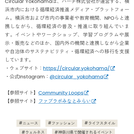
Circular Yokohamaは、ハーチ株式会社が運営する、横
浜市内における循環経済推進メディア・プラットフォー
ム。横浜市および市内の事業者や教育機関、NPOらと連
携しながら、循環経済の普及・推進に取り組んでいま
す。イベントやワークショップ、学習プログラムや展
示・販売などのほか、国内外の機関と連携しながら企業
や自治体のサステナビリティ・循環経済への移行を支援
しています。
・ウェブサイト：
https://circular.yokohama/
・公式Instagram：
@circular_yokohama
【参照サイト】
Community Loops
【参照サイト】
ファブラボみなとみらい
ニュース
ファッション
ライフスタイル
ウェルネス
神奈川県で開催されるイベント