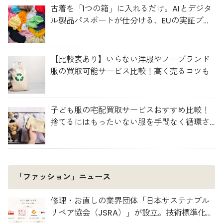
古着を「1つの箱」に入れるだけ。AIとデジタ
ル製品パスポートが仕分ける、EUの実証プロ
ジェクト「TexMat」
【比較表あり】いらない洋服やノーブランド
服の買取可能サービス比較！高く売るコツも
子ども服の宅配買取サービスおすすめ比較！
捨てるにはもったいない服を手間なく循環さ
せよう
「ファッション」ニュース
修理・お直しの業界団体「日本サステナブル
リペア協会（JSRA）」が設立。技術標準化や