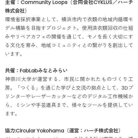
主催：Community Loops（合同会社CYKLUS／ハーチ
株式会社）
環境省採択事業として、横浜市内で衣類の地域内循環モ
デル構築を目指すプロジェクト。使用済衣類回収の仕組
みやリペアカフェの開催を通じて、モノを長く大切にす
る文化を育み、地域コミュニティとの繋がりを創出して
います。
共催：FabLabみなとみらい
神奈川大学が運営する、市民に開かれたものづくり工
房。「つくる」を通じた学びと交流の拠点として、3Dプ
リンターやレーザーカッターなどのデジタル工作機械か
ら、ミシンや手芸道具まで、様々なツールを提供してい
ます。
協力:Circular Yokohama（運営：ハーチ株式会社）