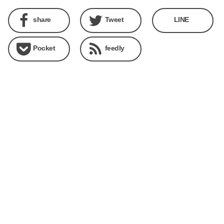
share
Tweet
LINE
Pocket
feedly