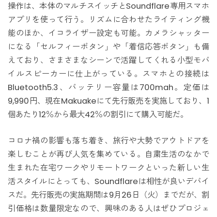
操作は、本体のマルチスイッチとSoundflare専用スマホ
アプリを使って行う。リズムに合わせたライティング機
能のほか、イコライザー設定も可能。カメラシャッター
になる「セルフィーボタン」や「着信応答ボタン」も備
えており、さまさまなシーンで活躍してくれる小型モバ
イルスピーカーに仕上がっている。スマホとの接続は
Bluetooth5.3、バッテリー容量は700mah。定価は
9,990円、現在Makuakeにて先行販売を実施しており、1
個あたり12％から最大42％の割引にて購入可能だ。
コロナ禍の影響も落ち着き、旅行や大勢でアウトドアを
楽しむことが再び人気を集めている。自粛生活のなかで
生まれた在宅ワークやリモートワークといった新しい生
活スタイルにとっても、Soundflareは相性が良いデバイ
スだ。先行販売の実施期間は9月26日（火）までだが、割
引価格は数量限定なので、興味のある人はぜひプロジェ