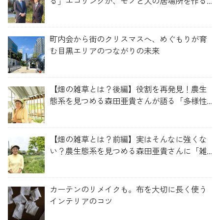
る」エコリングが、モノと人の居場所を作る
理由
町内会から街のクリスマスへ、めぐもりが育
む目黒エリアのつながりの未来
【畑の雑草とは？後編】役割を再発見！農生
態系を見つめる森田亜貴さんが語る「多様性
を維持する畑づくり」
【畑の雑草とは？前編】実はそんなに強くな
い？農生態系を見つめる森田亜貴さんに「雑
草管理のコツ」を聞いてみた
カーテンのリメイクも。布を大切に長く使う
インテリアのコツ