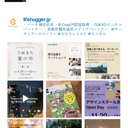
lifehugger.jp
・ハーチ株式会社
・B Corp™認証取得
・TOKYOエシカル
パートナー
・京都市観光協会メディアパートナー
.
#サー
キュラーエコノミー #ゼロウェイスト
#エシカル