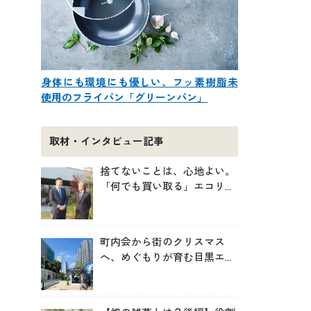
身体にも環境にも優しい、フッ素樹脂未
使用のフライパン「グリーンパン」
取材・インタビュー記事
捨てないことは、心地よい。
「何でも買い取る」エコリン
グが、モノと人の居場所を作
る理由
町内会から街のクリスマス
へ、めぐもりが育む目黒エリ
アのつながりの未来