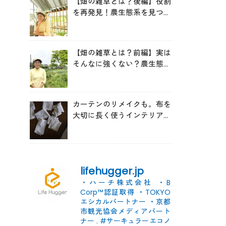
【畑の雑草とは？後編】役割
を再発見！農生態系を見つめ
る森田亜貴さんが語る「多様
性を維持する畑づくり」
【畑の雑草とは？前編】実は
そんなに強くない？農生態系
を見つめる森田亜貴さんに
「雑草管理のコツ」を聞いて
みた
カーテンのリメイクも。布を
大切に長く使うインテリアの
コツ
lifehugger.jp
・ハーチ株式会社
・B
Corp™認証取得
・TOKYO
エシカルパートナー
・京都
市観光協会メディアパート
ナー
.
#サーキュラーエコノ