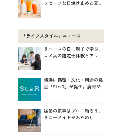
フセーフな日焼け止めと夏の
肌対策
「ライフスタイル」ニュース
リユースの日に親子で学ぶ。
コメ兵の鑑定士体験とアップ
サイクル制作
横浜に循環・文化・創造の拠
点「Sta.R」が誕生。廃材や
アートから未来を考える場へ
猛暑の家事はプロに頼ろう。
サニーメイドがおためし
5000円キャンペーン