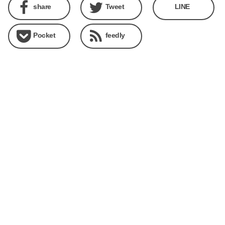
share
Tweet
LINE
Pocket
feedly