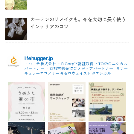
草管理のコツ」を聞いてみた
カーテンのリメイクも。布を大切に長く使う
インテリアのコツ
lifehugger.jp
・ハーチ株式会社
・B Corp™認証取得
・TOKYOエシカル
パートナー
・京都市観光協会メディアパートナー
.
#サー
キュラーエコノミー #ゼロウェイスト
#エシカル