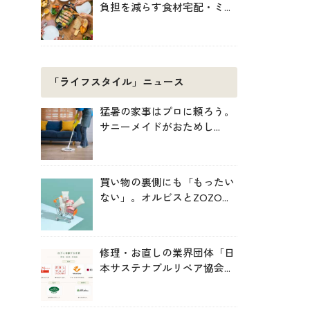
負担を減らす食材宅配・ミー
ルキット活用術
「ライフスタイル」ニュース
猛暑の家事はプロに頼ろう。
サニーメイドがおためし
5000円キャンペーン
買い物の裏側にも「もったい
ない」。オルビスとZOZOが
中学生と考えた持続可能な消
費
修理・お直しの業界団体「日
本サステナブルリペア協会
（JSRA）」が設立。技術標
準化や人材育成を推進