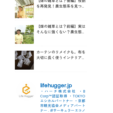
【畑の雑草とは？後編】役割
を再発見！農生態系を見つめ
る森田亜貴さんが語る「多様
性を維持する畑づくり」
【畑の雑草とは？前編】実は
そんなに強くない？農生態系
を見つめる森田亜貴さんに
「雑草管理のコツ」を聞いて
みた
カーテンのリメイクも。布を
大切に長く使うインテリアの
コツ
lifehugger.jp
・ハーチ株式会社
・B
Corp™認証取得
・TOKYO
エシカルパートナー
・京都
市観光協会メディアパート
ナー
.
#サーキュラーエコノ