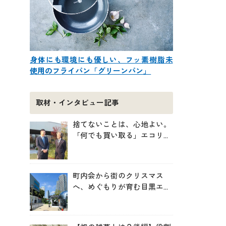
身体にも環境にも優しい、フッ素樹脂未
使用のフライパン「グリーンパン」
取材・インタビュー記事
捨てないことは、心地よい。
「何でも買い取る」エコリン
グが、モノと人の居場所を作
る理由
町内会から街のクリスマス
へ、めぐもりが育む目黒エリ
アのつながりの未来