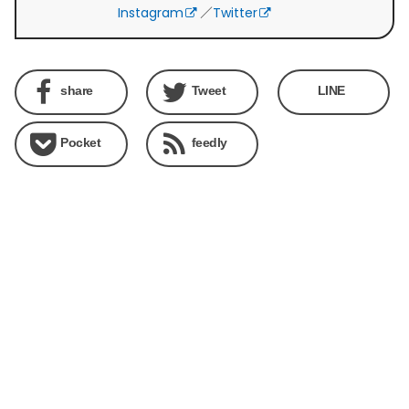
Instagram
／
Twitter
share
Tweet
LINE
Pocket
feedly