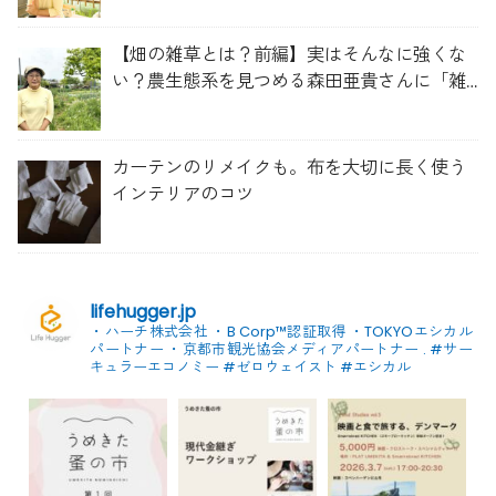
【畑の雑草とは？前編】実はそんなに強くな
い？農生態系を見つめる森田亜貴さんに「雑
草管理のコツ」を聞いてみた
カーテンのリメイクも。布を大切に長く使う
インテリアのコツ
lifehugger.jp
・ハーチ株式会社
・B Corp™認証取得
・TOKYOエシカル
パートナー
・京都市観光協会メディアパートナー
.
#サー
キュラーエコノミー #ゼロウェイスト
#エシカル