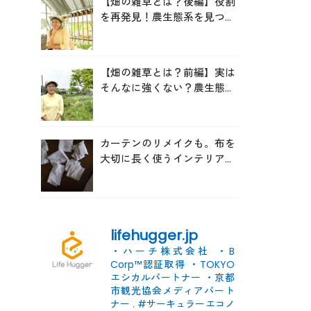
【畑の雑草とは？後編】役割
を再発見！農生態系を見つめ
る森田亜貴さんが語る「多様
性を維持する畑づくり」
【畑の雑草とは？前編】実は
そんなに強くない？農生態系
を見つめる森田亜貴さんに
「雑草管理のコツ」を聞いて
みた
カーテンのリメイクも。布を
大切に長く使うインテリアの
コツ
lifehugger.jp
・ハーチ株式会社
・B
Corp™認証取得
・TOKYO
エシカルパートナー
・京都
市観光協会メディアパート
ナー
.
#サーキュラーエコノ