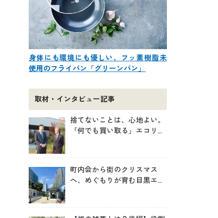
身体にも環境にも優しい、フッ素樹脂未
使用のフライパン「グリーンパン」
取材・インタビュー記事
捨てないことは、心地よい。
「何でも買い取る」エコリン
グが、モノと人の居場所を作
る理由
町内会から街のクリスマス
へ、めぐもりが育む目黒エリ
アのつながりの未来