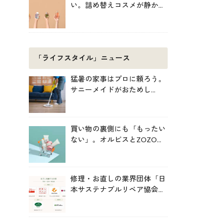
い。詰め替えコスメが静かに
増えている理由
「ライフスタイル」ニュース
猛暑の家事はプロに頼ろう。
サニーメイドがおためし
5000円キャンペーン
買い物の裏側にも「もったい
ない」。オルビスとZOZOが
中学生と考えた持続可能な消
費
修理・お直しの業界団体「日
本サステナブルリペア協会
（JSRA）」が設立。技術標
準化や人材育成を推進