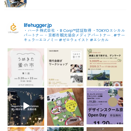
lifehugger.jp
・ハーチ株式会社
・B Corp™認証取得
・TOKYOエシカル
パートナー
・京都市観光協会メディアパートナー
.
#サー
キュラーエコノミー #ゼロウェイスト
#エシカル