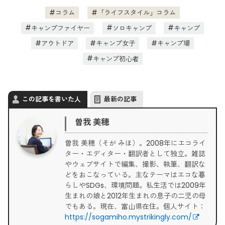
コラム
「ライフスタイル」コラム
キャンプファイヤー
ソロキャンプ
キャンプ
アウトドア
キャンプ女子
キャンプ場
キャンプ初心者
この記事を書いた人
最新の記事
曽我 美穂
曽我 美穂（そが みほ）。2008年にエコライ
ター・エディター・翻訳者として独立。雑誌
やウェブサイトで編集、撮影、執筆、翻訳な
どをおこなっている。主なテーマはエコな暮
らしやSDGs、環境問題。私生活では2009年
生まれの娘と2012年生まれの息子の二児の母
でもある。現在、富山県在住。個人サイト：
https://sogamiho.mystrikingly.com/