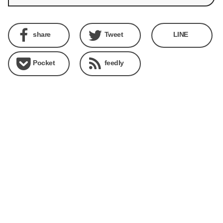
share
Tweet
LINE
Pocket
feedly