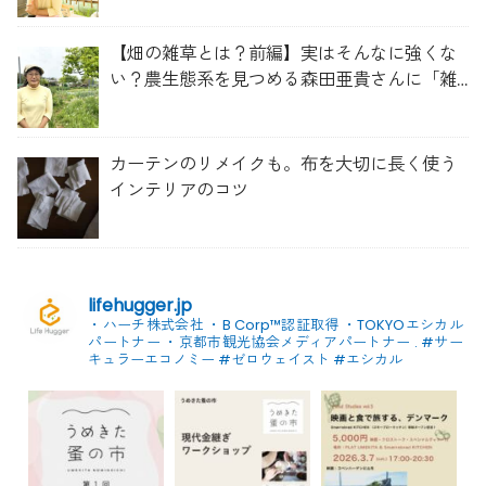
【畑の雑草とは？前編】実はそんなに強くな
い？農生態系を見つめる森田亜貴さんに「雑
草管理のコツ」を聞いてみた
カーテンのリメイクも。布を大切に長く使う
インテリアのコツ
lifehugger.jp
・ハーチ株式会社
・B Corp™認証取得
・TOKYOエシカル
パートナー
・京都市観光協会メディアパートナー
.
#サー
キュラーエコノミー #ゼロウェイスト
#エシカル