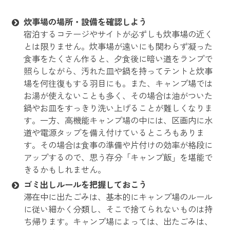
炊事場の場所・設備を確認しよう
宿泊するコテージやサイトが必ずしも炊事場の近く
とは限りません。炊事場が遠いにも関わらず凝った
食事をたくさん作ると、夕食後に暗い道をランプで
照らしながら、汚れた皿や鍋を持ってテントと炊事
場を何往復もする羽目にも。また、キャンプ場では
お湯が使えないことも多く、その場合は油がついた
鍋やお皿をすっきり洗い上げることが難しくなりま
す。一方、高機能キャンプ場の中には、区画内に水
道や電源タップを備え付けているところもありま
す。その場合は食事の準備や片付けの効率が格段に
アップするので、思う存分「キャンプ飯」を堪能で
きるかもしれません。
ゴミ出しルールを把握しておこう
滞在中に出たごみは、基本的にキャンプ場のルール
に従い細かく分類し、そこで捨てられないものは持
ち帰ります。キャンプ場によっては、出たごみは、