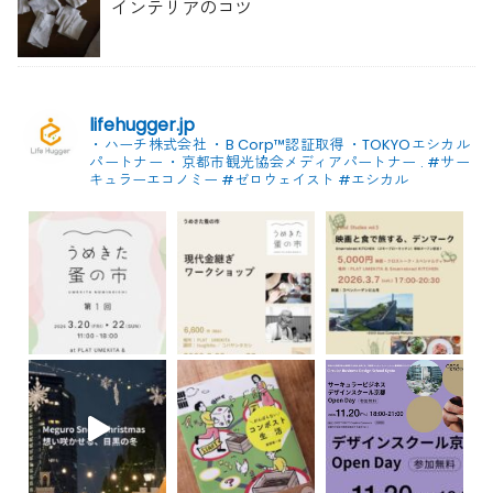
インテリアのコツ
lifehugger.jp
・ハーチ株式会社
・B Corp™認証取得
・TOKYOエシカル
パートナー
・京都市観光協会メディアパートナー
.
#サー
キュラーエコノミー #ゼロウェイスト
#エシカル