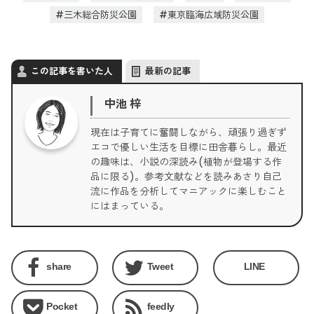
三木総合防災公園
東京臨海広域防災公園
この記事を書いた人
最新の記事
中池 梓
現在は子育てに奮闘しながら、頑張り過ぎず
エコで優しい生活を目標に田舎暮らし。最近
の趣味は、小説の深読み(植物が登場する作
品に限る)。参考文献などを読みあさり自己
流に作品を分析してマニアックに楽しむこと
にはまっている。
share
Tweet
LINE
Pocket
feedly