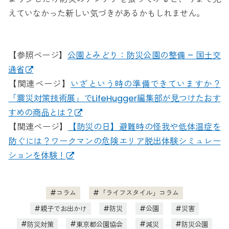
えていなかった新しい気づきがあるかもしれません。
【参照ページ】
公園とみどり：防災公園の整備 – 国土交
通省
【関連ページ】
いざという時の準備できていますか？
「震災対策技術展」でLifeHugger編集部が見つけたおす
すめの商品とは？
【関連ページ】
【防災の日】避難時の怪我や低体温症を
防ぐには？ワークマンの危険エリア脱出体験シミュレー
ションを体験！
コラム
「ライフスタイル」コラム
親子でお出かけ
防災
公園
災害
防災対策
東京都公園協会
減災
防災公園