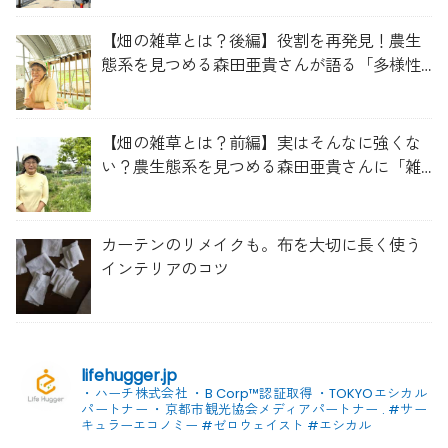
【畑の雑草とは？後編】役割を再発見！農生
態系を見つめる森田亜貴さんが語る「多様性
を維持する畑づくり」
【畑の雑草とは？前編】実はそんなに強くな
い？農生態系を見つめる森田亜貴さんに「雑
草管理のコツ」を聞いてみた
カーテンのリメイクも。布を大切に長く使う
インテリアのコツ
lifehugger.jp
・ハーチ株式会社
・B Corp™認証取得
・TOKYOエシカル
パートナー
・京都市観光協会メディアパートナー
.
#サー
キュラーエコノミー #ゼロウェイスト
#エシカル