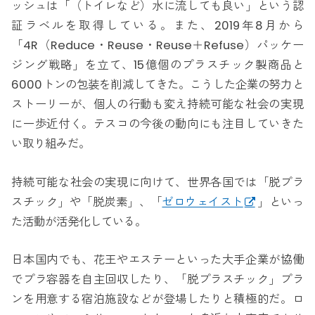
ッシュは「（トイレなど）水に流しても良い」という認
証ラベルを取得している。また、2019年8月から
「4R（Reduce・Reuse・Reuse＋Refuse）パッケー
ジング戦略」を立て、15億個のプラスチック製商品と
6000トンの包装を削減してきた。こうした企業の努力と
ストーリーが、個人の行動も変え持続可能な社会の実現
に一歩近付く。テスコの今後の動向にも注目していきた
い取り組みだ。
持続可能な社会の実現に向けて、世界各国では「脱プラ
スチック」や「脱炭素」、「
ゼロウェイスト
」といっ
た活動が活発化している。
日本国内でも、花王やエステーといった大手企業が協働
でプラ容器を自主回収したり、「脱プラスチック」プラ
ンを用意する宿泊施設などが登場したりと積極的だ。ロ