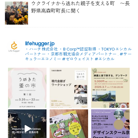
ウクライナから逃れた親子を支える町 〜長
野県高森町町長に聞く
lifehugger.jp
・ハーチ株式会社
・B Corp™認証取得
・TOKYOエシカル
パートナー
・京都市観光協会メディアパートナー
.
#サー
キュラーエコノミー #ゼロウェイスト
#エシカル