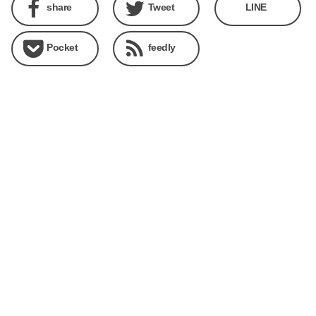
share
Tweet
LINE
Pocket
feedly