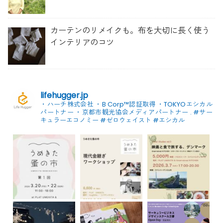
草管理のコツ」を聞いてみた
カーテンのリメイクも。布を大切に長く使う
インテリアのコツ
lifehugger.jp
・ハーチ株式会社
・B Corp™認証取得
・TOKYOエシカル
パートナー
・京都市観光協会メディアパートナー
.
#サー
キュラーエコノミー #ゼロウェイスト
#エシカル