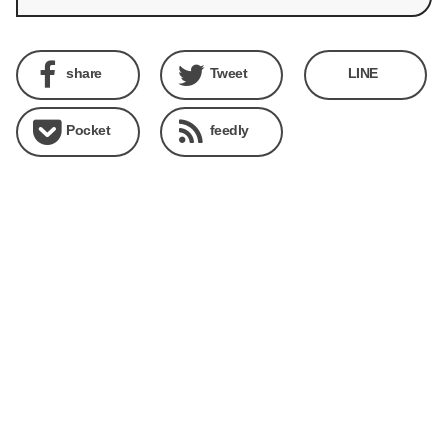
share
Tweet
LINE
Pocket
feedly