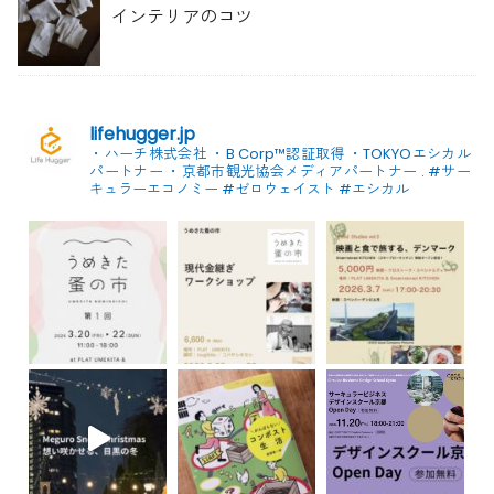
インテリアのコツ
lifehugger.jp
・ハーチ株式会社
・B Corp™認証取得
・TOKYOエシカル
パートナー
・京都市観光協会メディアパートナー
.
#サー
キュラーエコノミー #ゼロウェイスト
#エシカル