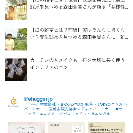
態系を見つめる森田亜貴さんが語る「多様性
を維持する畑づくり」
【畑の雑草とは？前編】実はそんなに強くな
い？農生態系を見つめる森田亜貴さんに「雑
草管理のコツ」を聞いてみた
カーテンのリメイクも。布を大切に長く使う
インテリアのコツ
lifehugger.jp
・ハーチ株式会社
・B Corp™認証取得
・TOKYOエシカル
パートナー
・京都市観光協会メディアパートナー
.
#サー
キュラーエコノミー #ゼロウェイスト
#エシカル