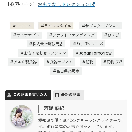
【参照ページ】
おもてなしセレクション
ニュース
ライフスタイル
サブスクリプション
サステナブル
クラウドファンディング
むすび
株式会社砺波商店
むすびシリーズ
おもてなしセレクション
JapanTomorrow
アルミ製食器
食器サブスク
鋳物
鋳物技術
富山県高岡市
この記事を書いた人
最新の記事
河端 麻紀
愛知県で働く30代のフリーランスライターで
す。旅行関連の記事を得意としています。