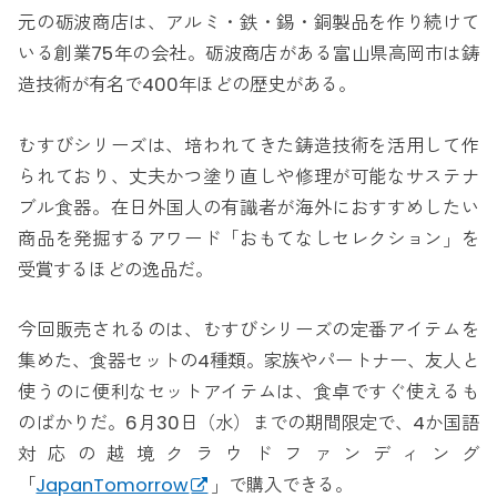
元の砺波商店は、アルミ・鉄・錫・銅製品を作り続けて
いる創業75年の会社。砺波商店がある富山県高岡市は鋳
造技術が有名で400年ほどの歴史がある。
むすびシリーズは、培われてきた鋳造技術を活用して作
られており、丈夫かつ塗り直しや修理が可能なサステナ
ブル食器。在日外国人の有識者が海外におすすめしたい
商品を発掘するアワード「おもてなしセレクション」を
受賞するほどの逸品だ。
今回販売されるのは、むすびシリーズの定番アイテムを
集めた、食器セットの4種類。家族やパートナー、友人と
使うのに便利なセットアイテムは、食卓ですぐ使えるも
のばかりだ。6月30日（水）までの期間限定で、4か国語
対応の越境クラウドファンディング
「
JapanTomorrow
」で購入できる。