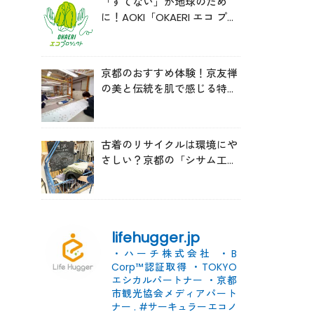
「すてない」が地球のため
に！AOKI「OKAERI エコ プロ
ジェクト」と再生ウールのス
ニーカー
京都のおすすめ体験！京友禅
の美と伝統を肌で感じる特別
な時間へ
古着のリサイクルは環境にや
さしい？京都の「シサム工
房」の取り組みを取材
lifehugger.jp
・ハーチ株式会社
・B
Corp™認証取得
・TOKYO
エシカルパートナー
・京都
市観光協会メディアパート
ナー
.
#サーキュラーエコノ