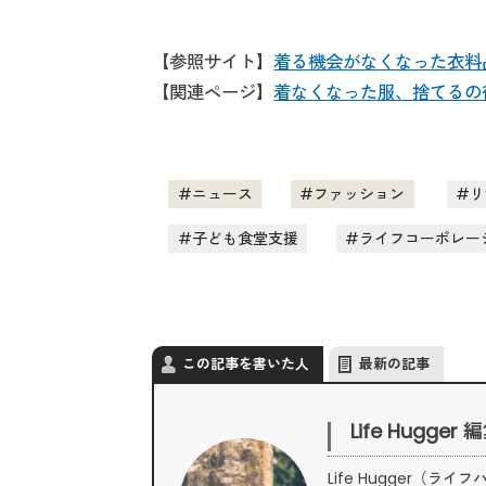
【参照サイト】
着る機会がなくなった衣料
【関連ページ】
着なくなった服、捨てるの
ニュース
ファッション
リ
子ども食堂支援
ライフコーポレー
この記事を書いた人
最新の記事
Life Hugger
Life Hugger