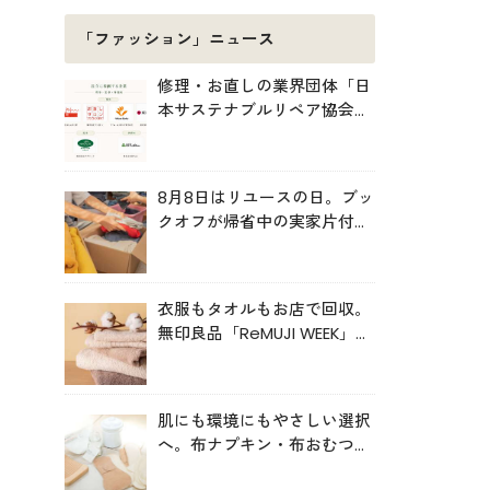
「ファッション」ニュース
修理・お直しの業界団体「日
本サステナブルリペア協会
（JSRA）」が設立。技術標
準化や人材育成を推進
8月8日はリユースの日。ブッ
クオフが帰省中の実家片付け
を後押し
衣服もタオルもお店で回収。
無印良品「ReMUJI WEEK」6
月29日まで開催中
肌にも環境にもやさしい選択
へ。布ナプキン・布おむつの
売上が伸長