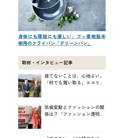
身体にも環境にも優しい、フッ素樹脂未
使用のフライパン「グリーンパン」
取材・インタビュー記事
捨てないことは、心地よい。
「何でも買い取る」エコリン
グが、モノと人の居場所を作
る理由
気候変動とファッションの関
係は？「ファッション透明性
インデックス脱炭素編ー
WHAT FUELS FASHION?ー」
日本語版公開