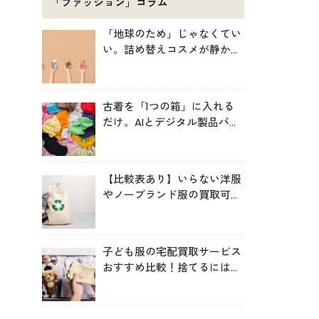
「ファッション」コラム
「地球のため」じゃなくてい
い。詰め替えコスメが静かに
増えている理由
古着を「1つの箱」に入れる
だけ。AIとデジタル製品パス
ポートが仕分ける、EUの実証
プロジェクト「TexMat」
【比較表あり】いらない洋服
やノーブランド服の買取可能
サービス比較！高く売るコツ
も
子ども服の宅配買取サービス
おすすめ比較！捨てるにはも
ったいない服を手間なく循環
させよう