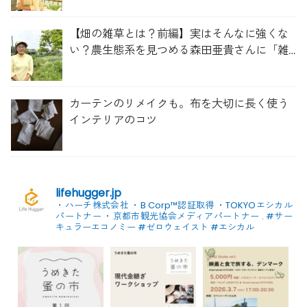
【畑の雑草とは？前編】実はそんなに強くな
い？農生態系を見つめる森田亜貴さんに「雑
草管理のコツ」を聞いてみた
カーテンのリメイクも。布を大切に長く使う
インテリアのコツ
lifehugger.jp
・ハーチ株式会社
・B Corp™認証取得
・TOKYOエシカル
パートナー
・京都市観光協会メディアパートナー
.
#サー
キュラーエコノミー #ゼロウェイスト
#エシカル