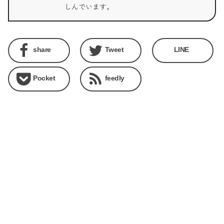
しんでいます。
share
Tweet
LINE
Pocket
feedly